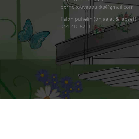
perhekotivaapukka@gmail.com
Talon puhelin (ohjaajat & lapset)
044 210 8211