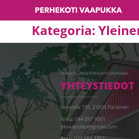
Kategoria:
Yleine
AMMATILLINEN PERHEKOTI VAAPUKKA
YHTEYSTIEDOT
Levontie 195, 21600 Parainen
Niina: 044 097 9051
pkvaapukka@gmail.com
Antti: 044 558 3352