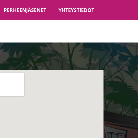
PERHEENJÄSENET
YHTEYSTIEDOT